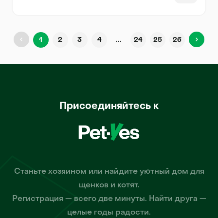
...
1
2
3
4
24
25
26
Присоединяйтесь к
Станьте хозяином или найдите уютный дом для
щенков и котят.
Регистрация — всего две минуты. Найти друга —
целые годы радости.