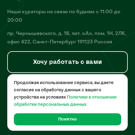
Наши кураторы на связи по будням с 11:00 до
20:00
пр. Чернышевского, д. 18, лит. «А», пом. 1Н, 2ЛК,
офис 422, Санкт-Петербург 191123 Россия
Хочу работать с вами
Продолжая использование сервиса, вы даете
© 2026 Pet-Yes. ООО «Биржа домашних животных «Пет-Ес»
осуществляет деятельность в области информационных
согласие на обработку данных с вашего
технологий, деятельность по разработке и эксплуатации
устройства на условиях
Политики в отношении
собственного программного обеспечения, деятельность
порталов в информационно-коммуникационной сети Интернет и
обработки персональных данных.
является правообладателем программы для ЭВМ – «Биржа
домашних животных», свидетельство о регистрации
№2021612018 от 10 февраля 2021 года.
Понятно