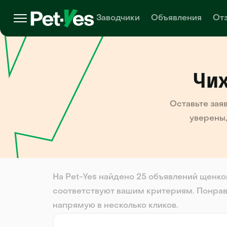
Заводчики
Объявления
От
Чих
Оставьте зая
уверены,
На Pet-Yes найдено 25 объявлений щенко
соответствуют вашим критериям. Понрав
напрямую в несколько кликов.