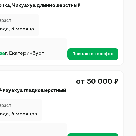
очка, Чихуахуа длинношерстный
зраст
года, 3 месяца
ва
г. Екатеринбург
Показать телефон
от 30 000 ₽
 Чихуахуа гладкошерстный
зраст
года, 6 месяцев