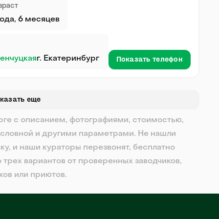
зраст
года, 6 месяцев
енчуцкая
г. Екатеринбург
Показать телефон
казать еще
урге с описанием, фотографиями, стоимостью,
словной и другими параметрами. Не нашли
ку, и наши кураторы перезвонят, бесплатно
о трех вариантов от проверенных заводчиков,
ков или приютов.