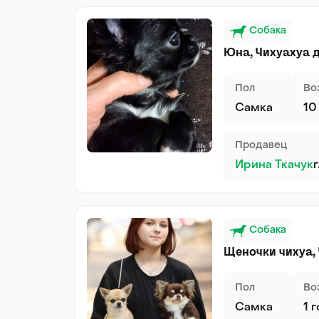
Собака
Юна, Чихуахуа
Пол
Во
Самка
10
Продавец
Ирина Ткачук
Собака
Щеночки чихуа,
Пол
Во
Самка
1 