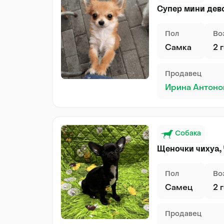
Супер мини дев
Пол
Во
Самка
2 
Продавец
Ирина Антоно
Собака
Щеночки чихуа,
Пол
Во
Самец
2 
Продавец