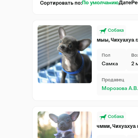
Сортировать по:
По умолчанию
Дате
Ре
Собака
мыы, Чихуахуа 
Пол
Во
Самка
2 
Продавец
Морозова А.В.
Собака
чмми, Чихуахуа