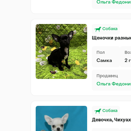
Ольга Федони
Собака
Щеночки разные
Пол
Во
Самка
2 
Продавец
Ольга Федони
Собака
Девочка, Чихуа