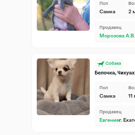
Пол
Во
Самка
2 
Продавец
Морозова А.В.
Собака
Белочка, Чихуа
Пол
Во
Самка
11
Продавец
Евгения
г. Ека