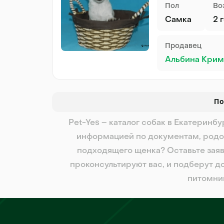
Пол
Во
Самка
2 
Продавец
Альбина Крим
По
Pet-Yes – каталог собак в Екатеринб
информацией по документам, родо
подходящего щенка? Оставьте заяв
проконсультируют вас, и подберут д
питомни