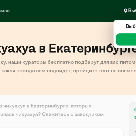
зывы
Вы
Выб
уахуа в Екатеринбург
вку, наши кураторы бесплатно подберут для вас питомц
 какая порода вам подойдет, пройдите тест на совме
в чихуахуа в Екатеринбурге, которые
илась чихуахуа? Свяжитесь с заводчиком