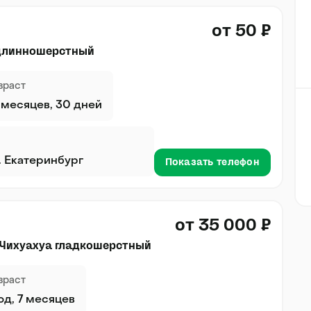
от 50 ₽
 длинношерстный
зраст
 месяцев, 30 дней
г. Екатеринбург
Показать телефон
от 35 000 ₽
 Чихуахуа гладкошерстный
зраст
год, 7 месяцев