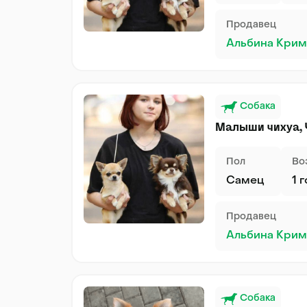
Продавец
Альбина Крим
Собака
Малыши чихуа,
Пол
Во
Самец
1 
Продавец
Альбина Крим
Собака