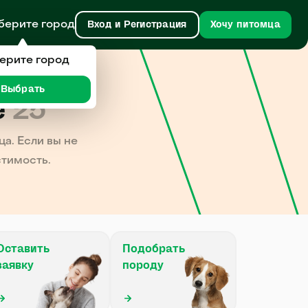
берите город
Вход и Регистрация
Хочу питомца
ерите город
Выбрать
е
25
а. Если вы не
стимость.
Оставить
Подобрать
заявку
породу