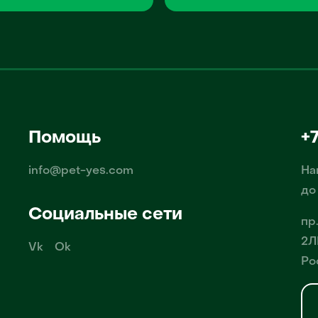
Помощь
+
info@pet-yes.com
На
до
Социальные сети
пр
2Л
Vk
Ok
Ро