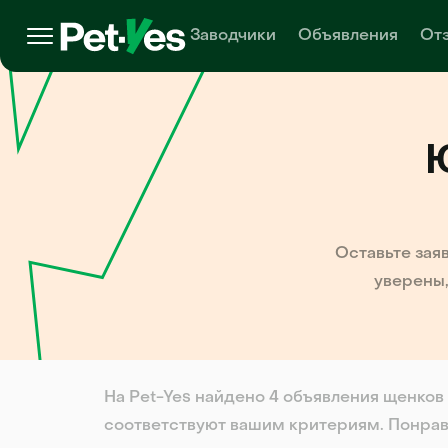
Заводчики
Объявления
От
Оставьте зая
уверены,
На Pet-Yes найдено 4 объявления щенков
соответствуют вашим критериям. Понрав