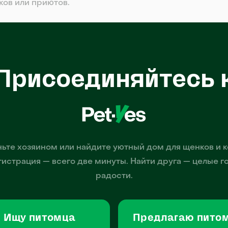
ков или приютов.
Присоединяйтесь 
ьте хозяином или найдите уютный дом для щенков и к
гистрация — всего две минуты. Найти друга — целые г
радости.
Ищу питомца
Предлагаю пито