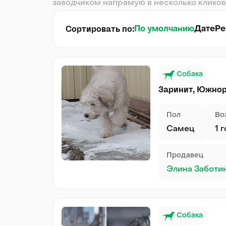
заводчиком напрямую в несколько кликов
Сортировать по:
По умолчанию
Дате
Ре
Собака
Заринит, Южнор
Пол
Во
Самец
1 
Продавец
Элина Заботи
Собака