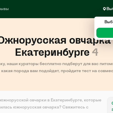
зывы
Вы
Выб
Южнорусская овчарка 
Екатеринбурге
4
вку, наши кураторы бесплатно подберут для вас питомц
 какая порода вам подойдет, пройдите тест на совме
 южнорусской овчарки в Екатеринбурге, которые
илась южнорусская овчарка? Свяжитесь с