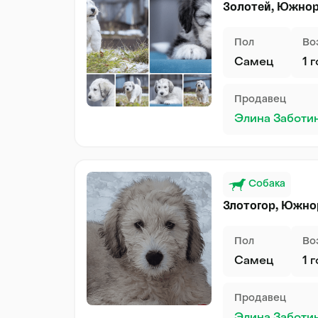
Золотей, Южнор
Пол
Во
Самец
1 
Продавец
Элина Заботи
Собака
Злотогор, Южно
Пол
Во
Самец
1 
Продавец