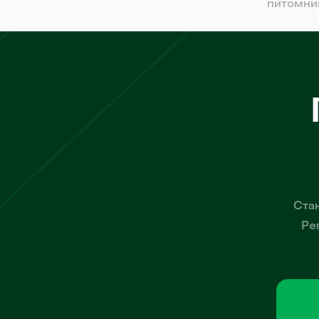
питомни
Стан
Ре