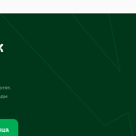
к
отят.
оды
мца