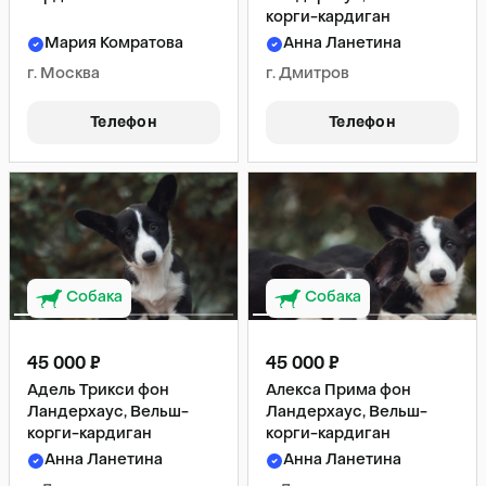
корги-кардиган
Мария Комратова
Анна Ланетина
г. Москва
г. Дмитров
Телефон
Телефон
Собака
Собака
45 000 ₽
45 000 ₽
Адель Трикси фон
Алекса Прима фон
Ландерхаус, Вельш-
Ландерхаус, Вельш-
корги-кардиган
корги-кардиган
Анна Ланетина
Анна Ланетина