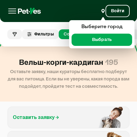
Войти
Выберите город
Вельш-
Фильтры
Собаки
корги-
Город
кардиган
Выбрать
Вельш-корги-кардиган
195
Оставьте заявку, наши кураторы бесплатно подберут
для вас питомца. Если вы не уверены, какая порода вам
подойдет, пройдите тест на совместимость.
Оставить заявку