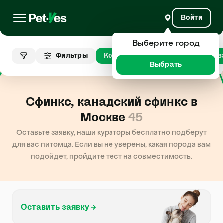
Войти
Выберите город
Сфинкс,
Фильтры
Кошки
канадский
Москв
сфинкс
Выбрать
Сфинкс, канадский сфинкс в
Москве
45
Оставьте заявку, наши кураторы бесплатно подберут
для вас питомца. Если вы не уверены, какая порода вам
подойдет, пройдите тест на совместимость.
Оставить заявку