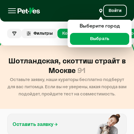
Войти
Выберите город
Шотландская,
Фильтры
Кошки
скоттиш
Мо
страйт
Выбрать
Шотландская, скоттиш страйт в
Москве
91
Оставьте заявку, наши кураторы бесплатно подберут
для вас питомца. Если вы не уверены, какая порода вам
подойдет, пройдите тест на совместимость.
Оставить заявку