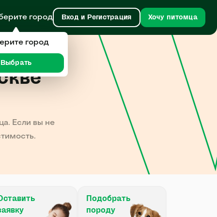
берите город
Вход и Регистрация
Хочу питомца
ерите город
Выбрать
скве
а. Если вы не
стимость.
Оставить
Подобрать
заявку
породу