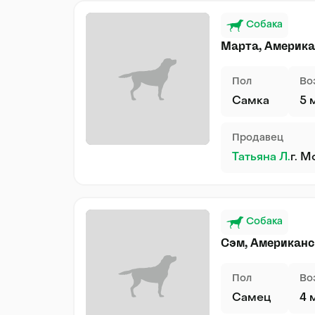
Собака
Марта, Америка
Пол
Во
Самка
5 
Продавец
Татьяна Л.
г. М
Собака
Сэм, Американс
Пол
Во
Самец
4 