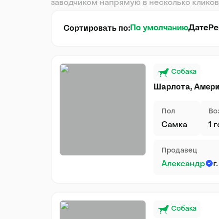
заводчиком напрямую в несколько кликов
Сортировать по:
По умолчанию
Дате
Ре
Собака
Шарлота, Амери
Пол
Во
Самка
1 
Продавец
Александр
г
Собака