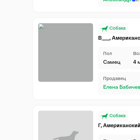
Александр
г
Собака
В___, Американ
Пол
Во
Самец
4 
Продавец
Елена Бабиче
Собака
Г, Американски