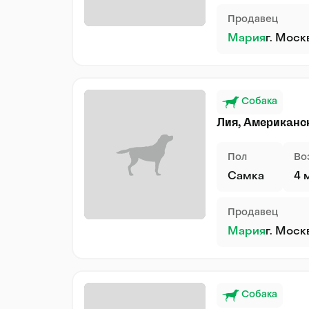
Продавец
Мария
г. Моск
Собака
Лия, Американс
Пол
Во
Самка
4 
Продавец
Мария
г. Моск
Собака