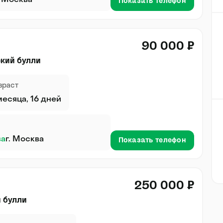
. Москва
Показать телефон
90 000 ₽
ский булли
зраст
месяца, 16 дней
ва
г. Москва
Показать телефон
250 000 ₽
й булли