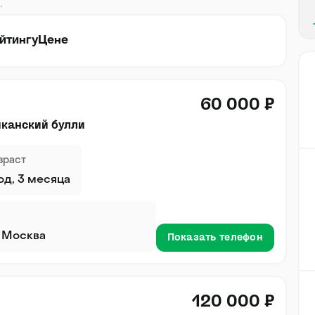
.
йтингу
Цене
60 000 ₽
канский булли
зраст
год, 3 месяца
. Москва
Показать телефон
120 000 ₽