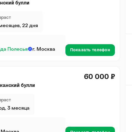
нский булли
зраст
 месяцев, 22 дня
зда Полесья
г. Москва
Показать телефон
60 000 ₽
канский булли
зраст
год, 3 месяца