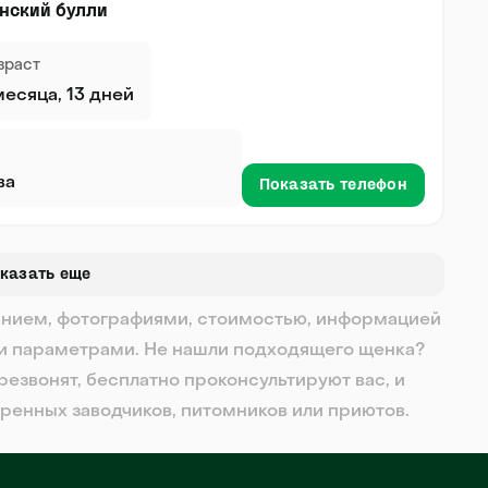
нский булли
зраст
месяца, 13 дней
ва
Показать телефон
казать еще
исанием, фотографиями, стоимостью, информацией
и параметрами. Не нашли подходящего щенка?
резвонят, бесплатно проконсультируют вас, и
еренных заводчиков, питомников или приютов.