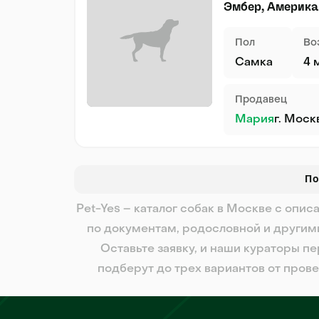
Эмбер, Америка
Пол
Во
Самка
4 
Продавец
Мария
г. Моск
По
Pet-Yes – каталог собак в Москве с оп
по документам, родословной и другим
Оставьте заявку, и наши кураторы пе
подберут до трех вариантов от пров