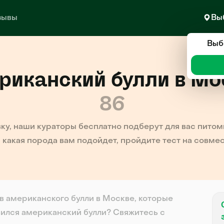
зывы
Вы
Выб
риканский булли в Мо
86
вку, наши кураторы бесплатно подберут для вас питомц
 какая порода вам подойдет, пройдите тест на совме
в американского булли в Москве, которые
ился американский булли? Свяжитесь с