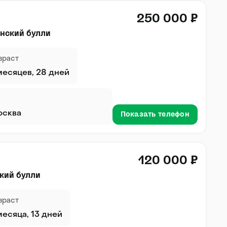
250 000 ₽
нский булли
зраст
месяцев, 28 дней
осква
Показать телефон
120 000 ₽
кий булли
зраст
месяца, 13 дней