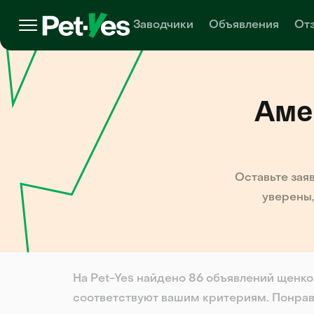
Заводчики
Объявления
От
Аме
Оставьте зая
уверены,
На Pet-Yes найдено 86 объявлений щенко
соответствуют вашим критериям. Понрав