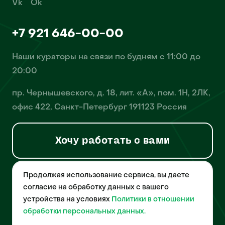
Vk
Ok
+7 921 646-00-00
Наши кураторы на связи по будням с 11:00 до
20:00
пр. Чернышевского, д. 18, лит. «А», пом. 1Н, 2ЛК,
офис 422, Санкт-Петербург 191123 Россия
Хочу работать с вами
Продолжая использование сервиса, вы даете
© 2026 Pet-Yes. ООО «Биржа домашних животных «Пет-Ес»
осуществляет деятельность в области информационных
согласие на обработку данных с вашего
технологий, деятельность по разработке и эксплуатации
устройства на условиях
Политики в отношении
собственного программного обеспечения, деятельность
порталов в информационно-коммуникационной сети Интернет и
обработки персональных данных.
является правообладателем программы для ЭВМ – «Биржа