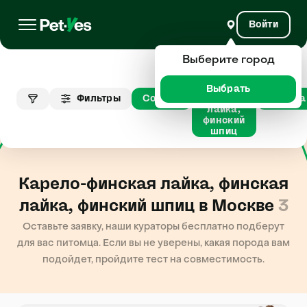
Войти
Выберите город
Карело-
финская
лайка,
Выбрать
Фильтры
Собаки
финская
Москва
лайка,
финский
шпиц
Карело-финская лайка, финская
лайка, финский шпиц в Москве
3
Оставьте заявку, наши кураторы бесплатно подберут
для вас питомца. Если вы не уверены, какая порода вам
подойдет, пройдите тест на совместимость.