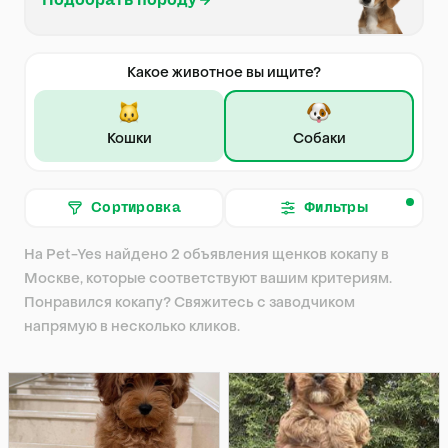
Подобрать породу
Какое животное вы ищите?
Кошки
Собаки
Сортировка
Фильтры
На Pet-Yes найдено 2 объявления щенков кокапу в
Москве, которые соответствуют вашим критериям.
Понравился кокапу? Свяжитесь с заводчиком
напрямую в несколько кликов.