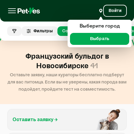
Войти
Выберите город
Французский
Фильтры
Собаки
Но
бульдог
Выбрать
Французский бульдог в
Новосибирске
41
Оставьте заявку, наши кураторы бесплатно подберут
для вас питомца. Если вы не уверены, какая порода вам
подойдет, пройдите тест на совместимость.
Оставить заявку