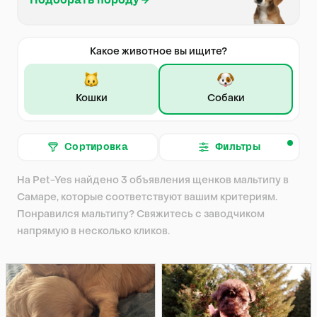
Подобрать породу
Какое животное вы ищите?
Кошки
Собаки
Сортировка
Фильтры
На Pet-Yes найдено 3 объявления щенков мальтипу в
Самаре, которые соответствуют вашим критериям.
Понравился мальтипу? Свяжитесь с заводчиком
напрямую в несколько кликов.