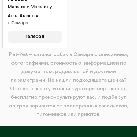
Мальтипу, Мальтипу
Анна Атласова
г. Самара
Телефон
Pet-Yes – каталог собак в Самаре с описанием,
фотографиями, стоимостью, информацией по
документам, родословной и другими
параметрами. Не нашли подходящего щенка?
Оставьте заявку, и наши кураторы перезвонят,
бесплатно проконсультируют вас, и подберут
до трех вариантов от проверенных заводчиков,
питомников или приютов.