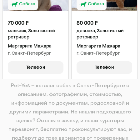
Собака
Собака
70 000 ₽
80 000 ₽
мальчик, Золотистый
девочка, Золотистый
ретривер
ретривер
Маргарита Мажара
Маргарита Мажара
г. Санкт-Петербург
г. Санкт-Петербург
Телефон
Телефон
Pet-Yes – каталог собак в Санкт-Петербурге с
описанием, фотографиями, стоимостью,
информацией по документам, родословной и
другими параметрами. Не нашли подходящего
щенка? Оставьте заявку, и наши кураторы
перезвонят, бесплатно проконсультируют вас, и
подберут до трех вариантов от проверенных