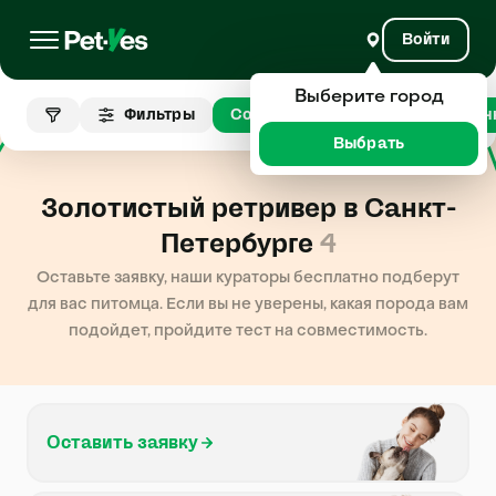
Войти
Выберите город
Золотистый
Фильтры
Собаки
Сан
ретривер
Выбрать
Золотистый ретривер в Санкт-
Петербурге
4
Оставьте заявку, наши кураторы бесплатно подберут
для вас питомца. Если вы не уверены, какая порода вам
подойдет, пройдите тест на совместимость.
Оставить заявку