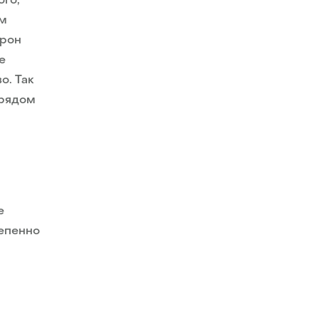
ого,
ам
орон
е
о. Так
 рядом
е
тепенно