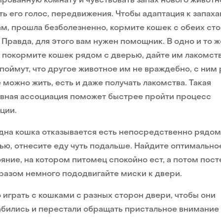
ированную комнату и чувствовать запах нового животн
ь его голос, передвижения. Чтобы адаптация к запах
ам, прошла безболезненно, кормите кошек с обеих ст
 Правда, для этого вам нужен помощник. В одно и то ж
 покормите кошек рядом с дверью, дайте им лакомств
поймут, что другое животное им не враждебно, с ним
 можно жить, есть и даже получать лакомства. Такая
вная ассоциация поможет быстрее пройти процесс
ции.
дна кошка отказывается есть непосредственно рядом
ью, отнесите еду чуть подальше. Найдите оптимально
яние, на котором питомец спокойно ест, а потом пос
 разом немного пододвигайте миски к двери.
играть с кошками с разных сторон двери, чтобы они
бились и перестали обращать пристальное внимание