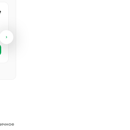
₽
мальчик
Абиссинская
Самец
1 месяц, 16 дней
Посмотреть
вичное