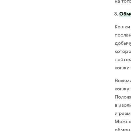
на тог
Обме
Кошки 
послан
добычу
которо
поэтом
кошки 
Возьми
кошку-
Положи
в изол
и разм
Можно 
обмен 