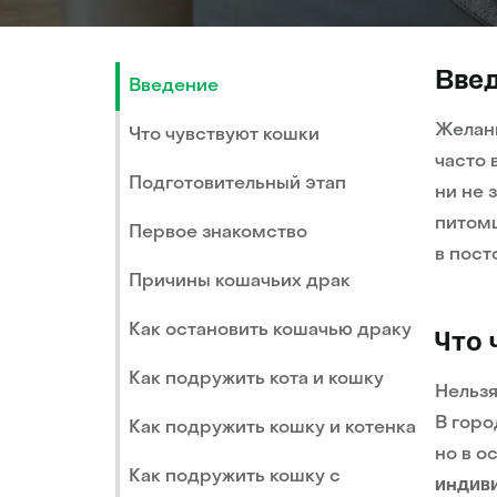
Вве
Введение
Желани
Что чувствуют кошки
часто 
Подготовительный этап
ни не 
питомц
Первое знакомство
в пост
Причины кошачьих драк
Как остановить кошачью драку
Что 
Как подружить кота и кошку
Нельзя
В горо
Как подружить кошку и котенка
но в о
Как подружить кошку с
индив