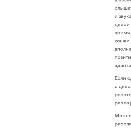
в изол
слышат
и звук
двери.
время,
кошки 
вполне
позити
адапта
Если о
с двер
рассто
раз за
Можно 
рассла