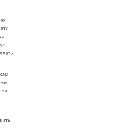
ах
 эти
ки
ут
елать
ахам
кже
гой
жить