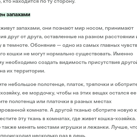
о, кто находится по ту сторону.
н запахами
живут запахами, они познают мир носом, принимают
ия друг от друга, оставленные на разном расстоянии 
 в темноте. Обоняние — одно из самых главных чувств
го кошки не могут нормально существовать. Именно
у необходимо создать видимость присутствия друго
на их территории.
те небольшое полотенце, платок, тряпочки и оботрит
хозяйку, ее мордочку, чтобы на этих вещах остался ее 
те полотенца или платочки в разных местах
ированной комнате. А другой тканью оботрите новую 
естите эту ткань в комнатах, где живет кошка-хозяйка.
также менять местами игрушки и лежанки. Лучше, чт
происходил несколько раз в день.