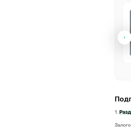
MilkaMax
от 60 000 ₽
Шотландская вислоухая, скоттиш
фолд
Самка
7 месяцев, 3 дня
Посмотреть
Под
Разд
Залого