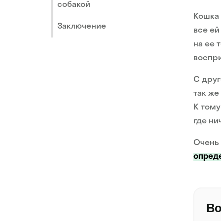
собакой
Кошка 
Заключение
все ей
на ее 
воспри
С друг
так же
К тому
где ни
Очень 
опреде
Во