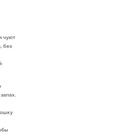
и чуют
, без
й
е
запах.
кошку
обы