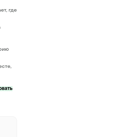
ет, где
а
орию
есте,
.
овать