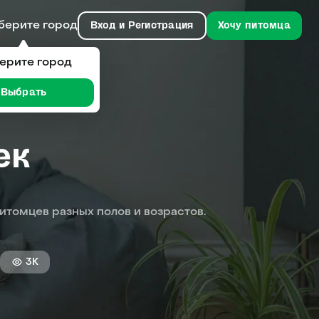
берите город
Вход и Регистрация
Хочу питомца
ерите город
Выбрать
ек
питомцев разных полов и возрастов.
3K