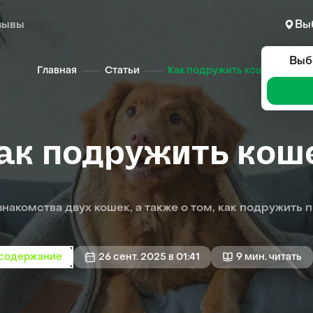
зывы
Вы
Выб
Главная
Статьи
Как подружить кошек
ак подружить кош
накомства двух кошек, а также о том, как подружить 
 содержание
26 сент. 2025 в 01:41
9 мин. читать