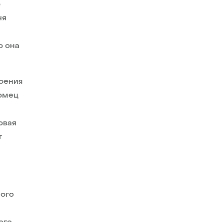
о
ня
о она
воения
томец
овая
т
ного