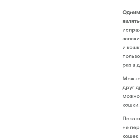
Одним 
являть
испраж
запахи
и кошк
пользо
раз в 
Можно 
друг д
можно 
кошки.
Пока к
не пер
кошек 