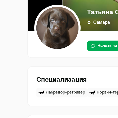
Татьяна 
Самара
Начать ча
Специализация
Лабрадор-ретривер
Норвич-те