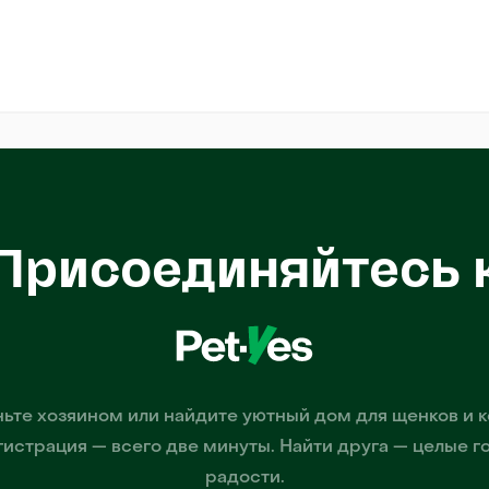
Присоединяйтесь 
ьте хозяином или найдите уютный дом для щенков и к
гистрация — всего две минуты. Найти друга — целые г
радости.