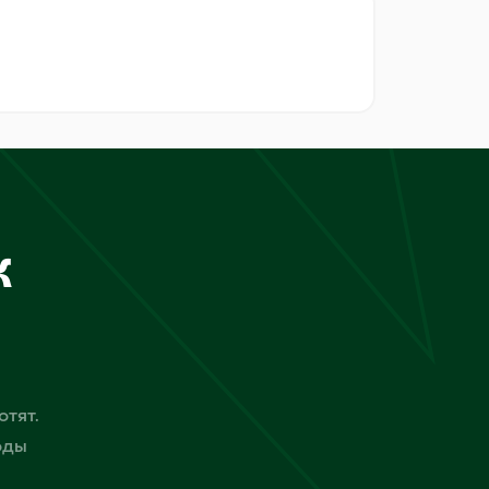
к
отят.
оды