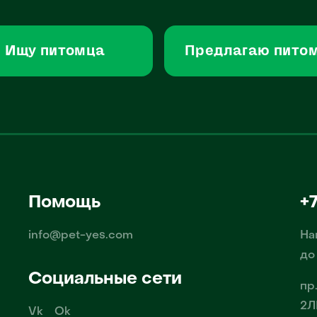
Ищу питомца
Предлагаю пито
Помощь
+
info@pet-yes.com
На
до
Социальные сети
пр
2Л
Vk
Ok