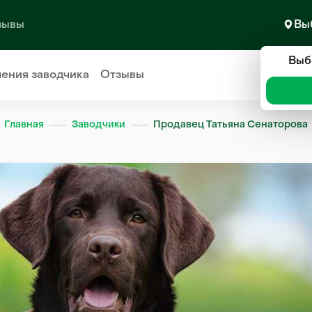
зывы
Вы
Выб
ления
заводчика
Отзывы
Главная
Заводчики
Продавец Татьяна Сенаторова