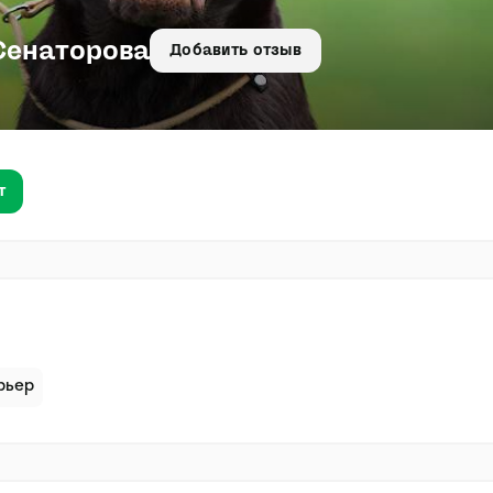
Сенаторова
Добавить отзыв
т
рьер