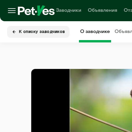
Заводчики
Объявления
От
О заводчике
Объяв
К списку заводчиков