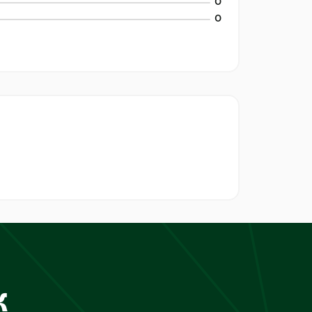
0
0
к