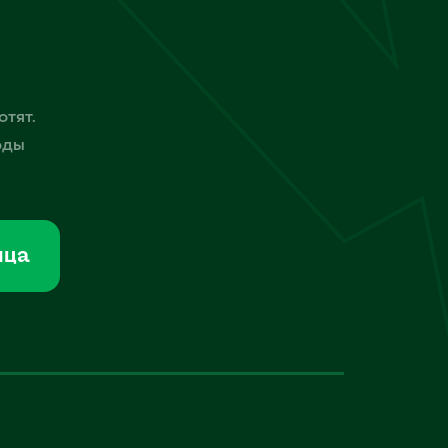
отят.
оды
мца