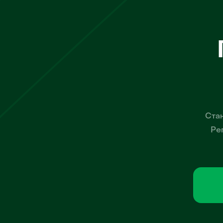
Стан
Ре