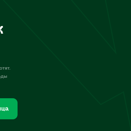
к
отят.
оды
мца