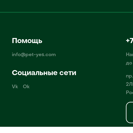
Помощь
+
info@pet-yes.com
На
до
Социальные сети
пр
2Л
Vk
Ok
Ро