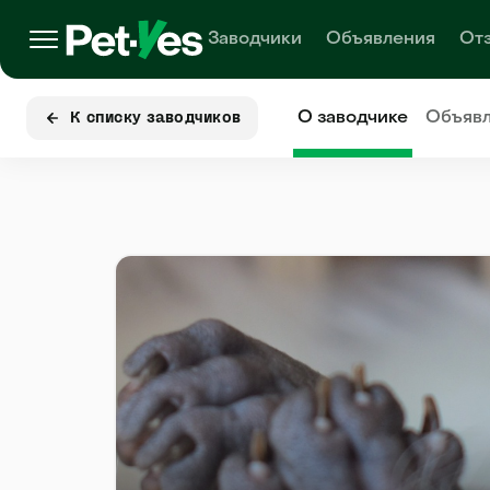
Заводчики
Объявления
От
О заводчике
Объяв
К списку заводчиков