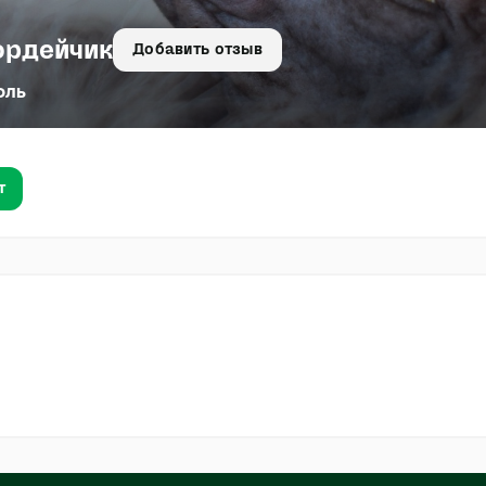
ордейчик
Добавить отзыв
оль
т