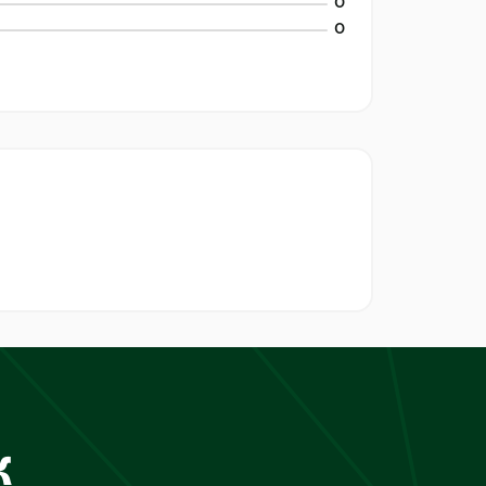
0
0
к