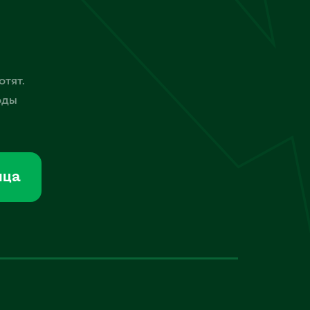
отят.
оды
мца