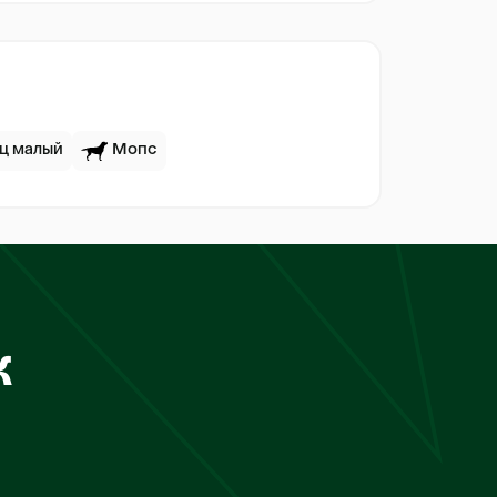
ц малый
Мопс
к