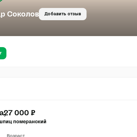
р Соколов
Добавить отзыв
т
а
27 000 ₽
шпиц померанский
Возраст