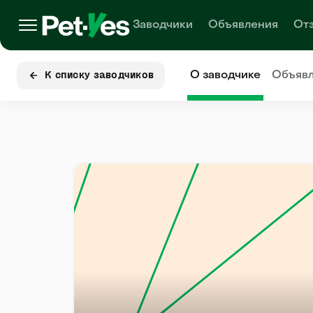
Заводчики
Объявления
От
О заводчике
Объяв
К списку заводчиков