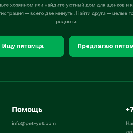
ьте хозяином или найдите уютный дом для щенков и к
гистрация — всего две минуты. Найти друга — целые г
радости.
Ищу питомца
Предлагаю пито
Помощь
+
info@pet-yes.com
На
до