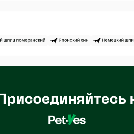
й шпиц померанский
Японский хин
Немецкий шпи
Присоединяйтесь 