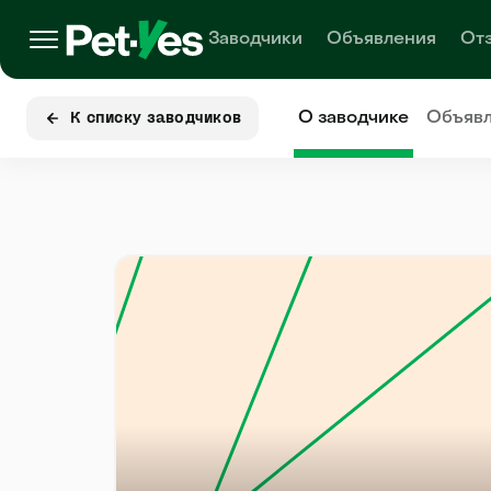
Заводчики
Объявления
От
О заводчике
Объяв
К списку заводчиков