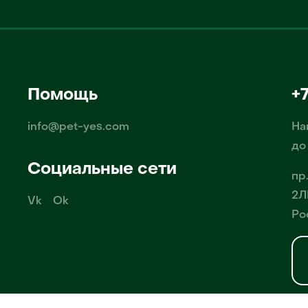
Помощь
+
info@pet-yes.com
На
до
Социальные сети
пр
2Л
Vk
Ok
Ро