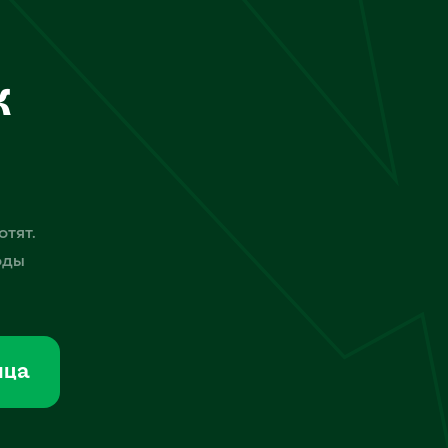
к
отят.
оды
мца