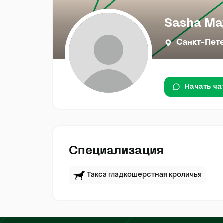
Sasha Ma
Санкт-Пет
Начать ча
Специализация
Такса гладкошерстная кроличья