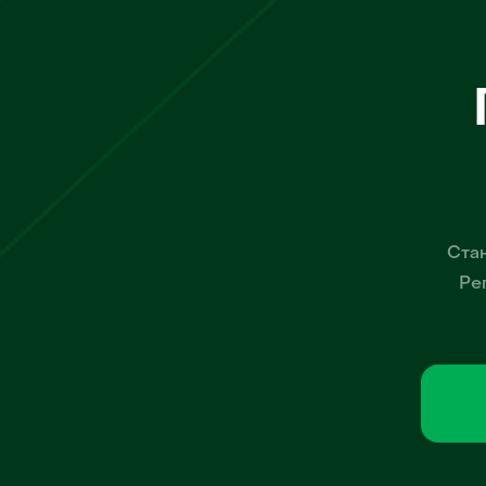
Стан
Ре