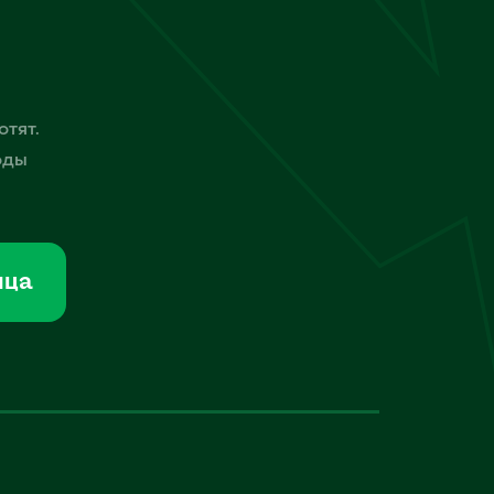
отят.
оды
мца