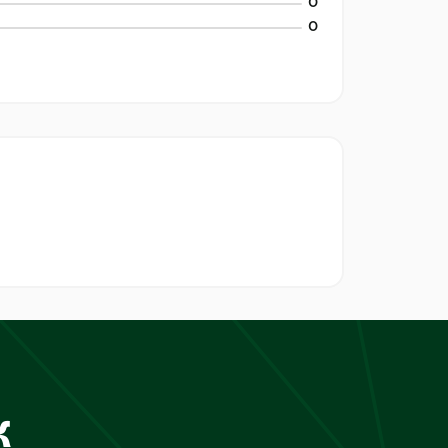
0
0
к