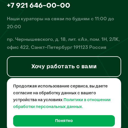
+7 921 646-00-00
Наши кураторы на связи по будням с 11:00 до
20:00
пр. Чернышевского, д. 18, лит. «А», пом. 1Н, 2ЛК,
офис 422, Санкт-Петербург 191123 Россия
Хочу работать с вами
Продолжая использование сервиса, вы даете
© 2026 Pet-Yes. ООО «Биржа домашних животных «Пет-Ес»
осуществляет деятельность в области информационных
согласие на обработку данных с вашего
технологий, деятельность по разработке и эксплуатации
устройства на условиях
Политики в отношении
собственного программного обеспечения, деятельность
порталов в информационно-коммуникационной сети Интернет и
обработки персональных данных.
является правообладателем программы для ЭВМ – «Биржа
домашних животных», свидетельство о регистрации
№2021612018 от 10 февраля 2021 года.
Понятно