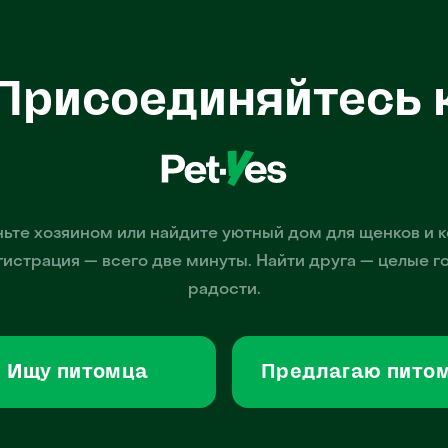
Присоединяйтесь 
ьте хозяином или найдите уютный дом для щенков и к
гистрация — всего две минуты. Найти друга — целые г
радости.
Ищу питомца
Предлагаю пито