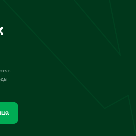
к
отят.
оды
мца