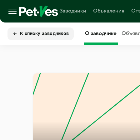
Заводчики
Объявления
От
О заводчике
Объяв
К списку заводчиков