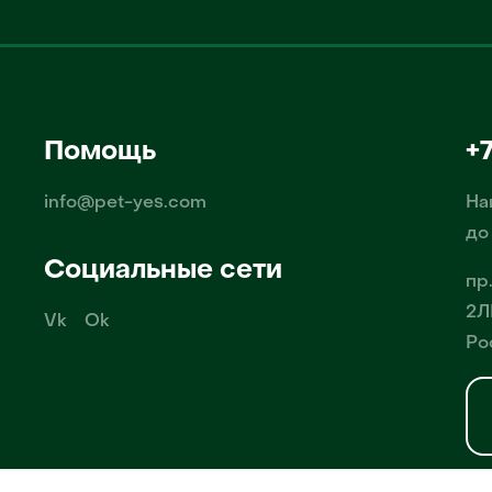
Помощь
+
info@pet-yes.com
На
до
Социальные сети
пр
2Л
Vk
Ok
Ро