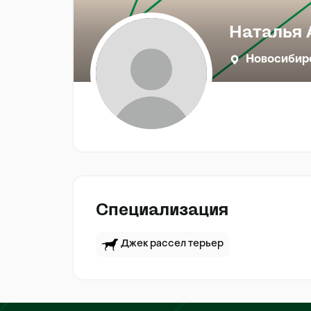
Наталья 
Новосибир
Специализация
Джек рассел терьер