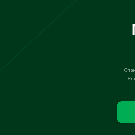
Стан
Ре