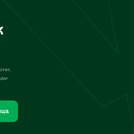
к
отят.
оды
мца