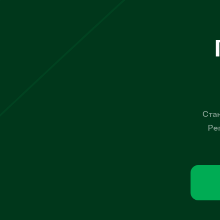
Стан
Ре