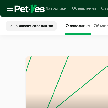
Заводчики
Объявления
От
О заводчике
Объяв
К списку заводчиков