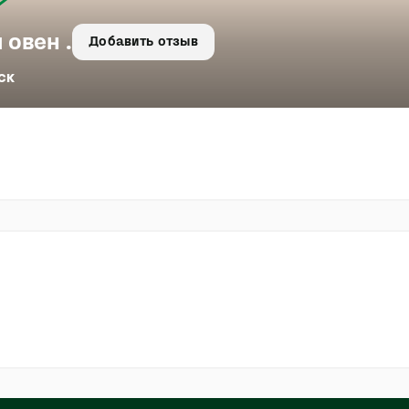
 овен .
Добавить отзыв
ск