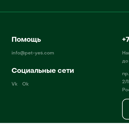
Помощь
+
info@pet-yes.com
На
до
Социальные сети
пр
2Л
Vk
Ok
Ро