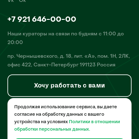
Vk
Ok
+7 921 646-00-00
Наши кураторы на связи по будням с 11:00 до
20:00
пр. Чернышевского, д. 18, лит. «А», пом. 1Н, 2ЛК,
офис 422, Санкт-Петербург 191123 Россия
Хочу работать с вами
Продолжая использование сервиса, вы даете
© 2026 Pet-Yes. ООО «Биржа домашних животных «Пет-Ес»
осуществляет деятельность в области информационных
согласие на обработку данных с вашего
технологий, деятельность по разработке и эксплуатации
устройства на условиях
Политики в отношении
собственного программного обеспечения, деятельность
порталов в информационно-коммуникационной сети Интернет и
обработки персональных данных.
является правообладателем программы для ЭВМ – «Биржа