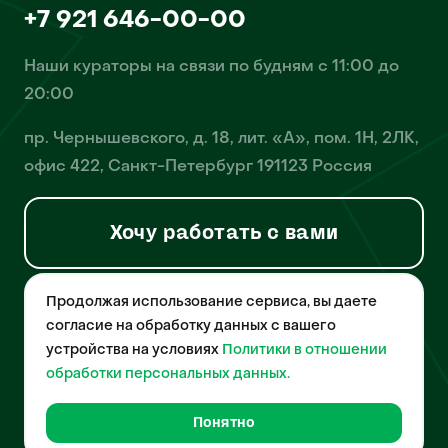
+7 921 646-00-00
Наши кураторы на связи по будням с 11:00 до
20:00
пр. Чернышевского, д. 18, лит. «А», пом. 1Н, 2ЛК,
офис 422, Санкт-Петербург 191123 Россия
Хочу работать с вами
Продолжая использование сервиса, вы даете
© 2026 Pet-Yes. ООО «Биржа домашних животных «Пет-Ес»
осуществляет деятельность в области информационных
согласие на обработку данных с вашего
технологий, деятельность по разработке и эксплуатации
устройства на условиях
Политики в отношении
собственного программного обеспечения, деятельность
порталов в информационно-коммуникационной сети Интернет и
обработки персональных данных.
является правообладателем программы для ЭВМ – «Биржа
домашних животных», свидетельство о регистрации
№2021612018 от 10 февраля 2021 года.
Понятно