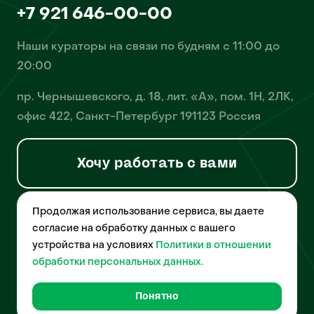
+7 921 646-00-00
Наши кураторы на связи по будням с 11:00 до
20:00
пр. Чернышевского, д. 18, лит. «А», пом. 1Н, 2ЛК,
офис 422, Санкт-Петербург 191123 Россия
Хочу работать с вами
Продолжая использование сервиса, вы даете
© 2026 Pet-Yes. ООО «Биржа домашних животных «Пет-Ес»
осуществляет деятельность в области информационных
согласие на обработку данных с вашего
технологий, деятельность по разработке и эксплуатации
устройства на условиях
Политики в отношении
собственного программного обеспечения, деятельность
порталов в информационно-коммуникационной сети Интернет и
обработки персональных данных.
является правообладателем программы для ЭВМ – «Биржа
домашних животных», свидетельство о регистрации
№2021612018 от 10 февраля 2021 года.
Понятно