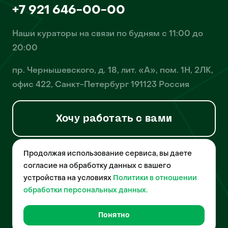
+7 921 646-00-00
Наши кураторы на связи по будням с 11:00 до
20:00
пр. Чернышевского, д. 18, лит. «А», пом. 1Н, 2ЛК,
офис 422, Санкт-Петербург 191123 Россия
Хочу работать с вами
Продолжая использование сервиса, вы даете
© 2026 Pet-Yes. ООО «Биржа домашних животных «Пет-Ес»
осуществляет деятельность в области информационных
согласие на обработку данных с вашего
технологий, деятельность по разработке и эксплуатации
устройства на условиях
Политики в отношении
собственного программного обеспечения, деятельность
порталов в информационно-коммуникационной сети Интернет и
обработки персональных данных.
является правообладателем программы для ЭВМ – «Биржа
домашних животных», свидетельство о регистрации
№2021612018 от 10 февраля 2021 года.
Понятно