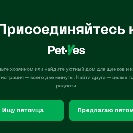
Присоединяйтесь 
ьте хозяином или найдите уютный дом для щенков и к
гистрация — всего две минуты. Найти друга — целые г
радости.
Ищу питомца
Предлагаю пито