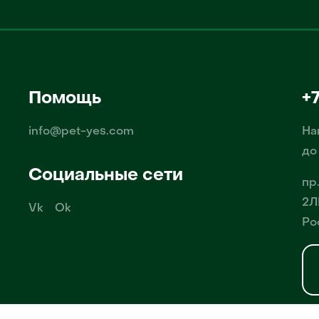
Помощь
+
info@pet-yes.com
На
до
Социальные сети
пр
2Л
Vk
Ok
Ро