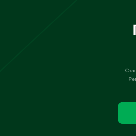
Стан
Ре