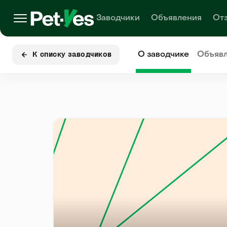
Заводчики
Объявления
От
О заводчике
Объяв
К списку заводчиков