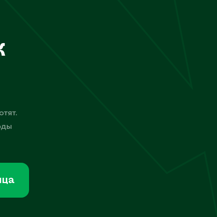
к
отят.
оды
мца