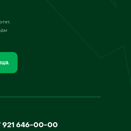
отят.
оды
мца
7 921 646-00-00