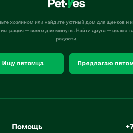
ьте хозяином или найдите уютный дом для щенков и к
гистрация — всего две минуты. Найти друга — целые г
радости.
Ищу питомца
Предлагаю пито
Помощь
+