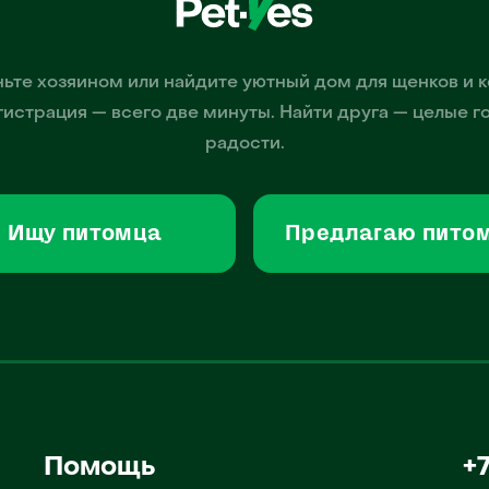
ьте хозяином или найдите уютный дом для щенков и к
гистрация — всего две минуты. Найти друга — целые г
радости.
Ищу питомца
Предлагаю пито
Помощь
+