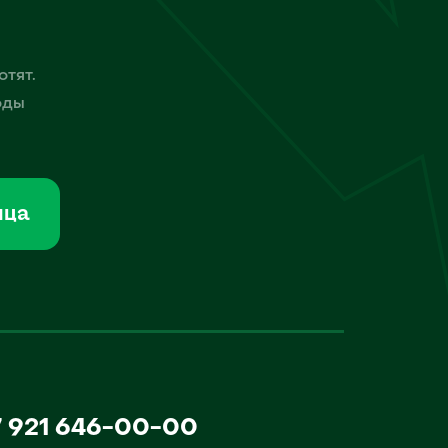
отят.
оды
мца
7 921 646-00-00