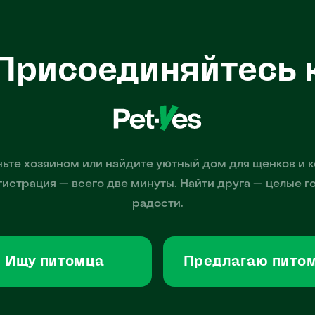
Присоединяйтесь 
ьте хозяином или найдите уютный дом для щенков и к
гистрация — всего две минуты. Найти друга — целые г
радости.
Ищу питомца
Предлагаю пито