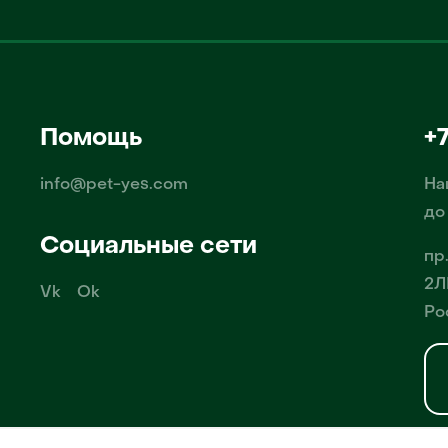
Помощь
+
info@pet-yes.com
На
до
Социальные сети
пр
2Л
Vk
Ok
Ро