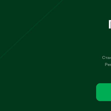
Стан
Ре