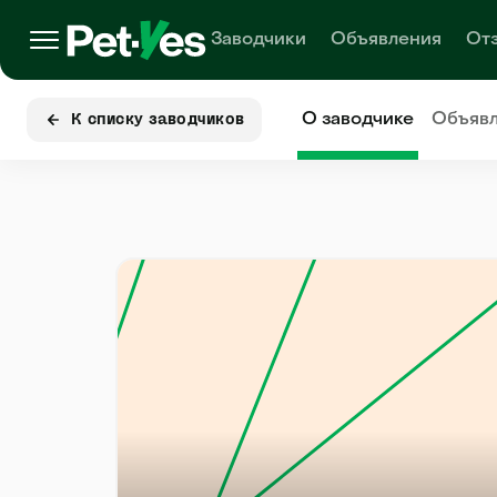
Заводчики
Объявления
От
О заводчике
Объяв
К списку заводчиков