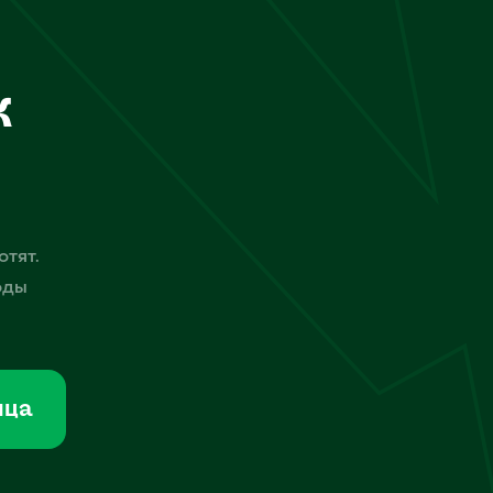
к
отят.
оды
мца