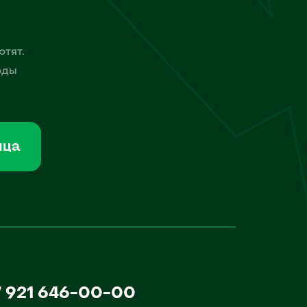
отят.
оды
мца
7 921 646-00-00