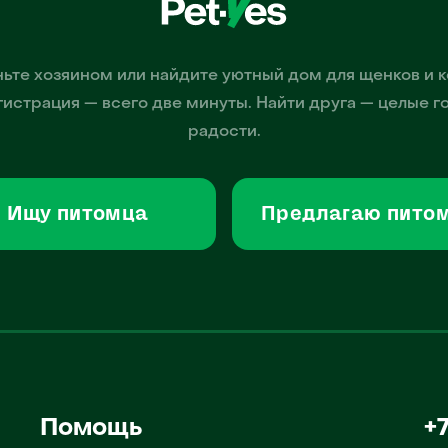
ьте хозяином или найдите уютный дом для щенков и к
гистрация — всего две минуты. Найти друга — целые г
радости.
Ищу питомца
Предлагаю пито
Помощь
+