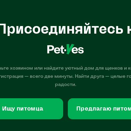
Присоединяйтесь 
ьте хозяином или найдите уютный дом для щенков и к
гистрация — всего две минуты. Найти друга — целые г
радости.
Ищу питомца
Предлагаю пито