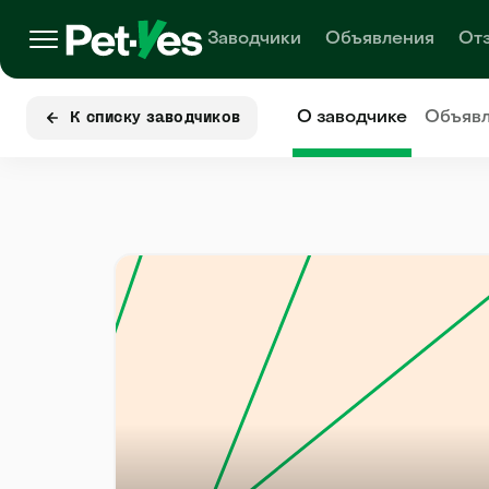
Заводчики
Объявления
От
О заводчике
Объяв
К списку заводчиков