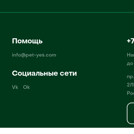
Помощь
+
info@pet-yes.com
На
до
Социальные сети
пр
2Л
Vk
Ok
Ро