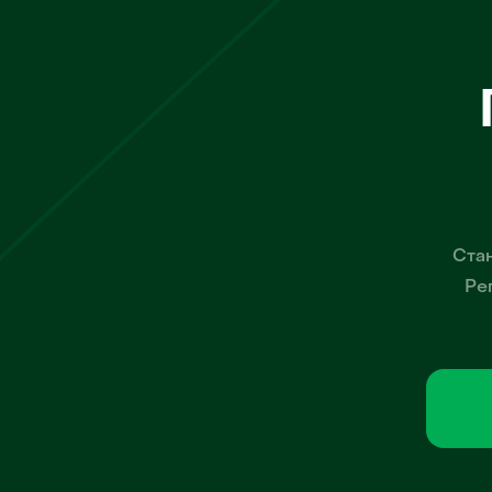
Стан
Ре