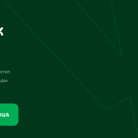
к
отят.
оды
мца