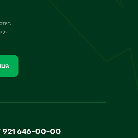
отят.
оды
мца
7 921 646-00-00