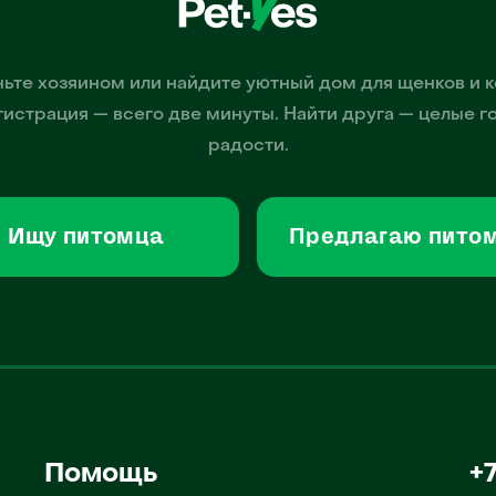
ьте хозяином или найдите уютный дом для щенков и к
гистрация — всего две минуты. Найти друга — целые г
радости.
Ищу питомца
Предлагаю пито
Помощь
+