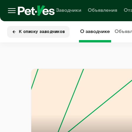
Заводчики
Объявления
От
О заводчике
Объяв
К списку заводчиков