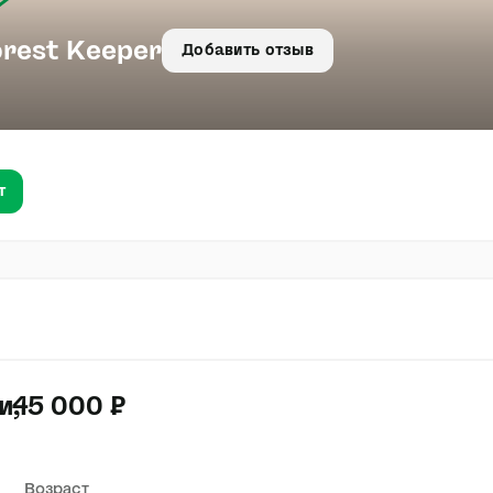
orest Keeper
Добавить отзыв
т
и
45 000 ₽
Возраст