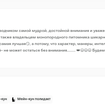
заводчиком самой мудрой, достойной внимания и ува
 а также владельцем монопородного питомника шика
 самая лучшая😏, а потому, что характер, манеры, интел
 не может остаться без внимания......... 👑😄😄😄 Буд
-кун
Мейн-кун полидакт