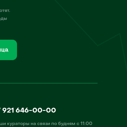
отят.
оды
мца
7 921 646-00-00
ши кураторы на связи по будням с 11:00