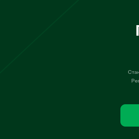
Стан
Ре