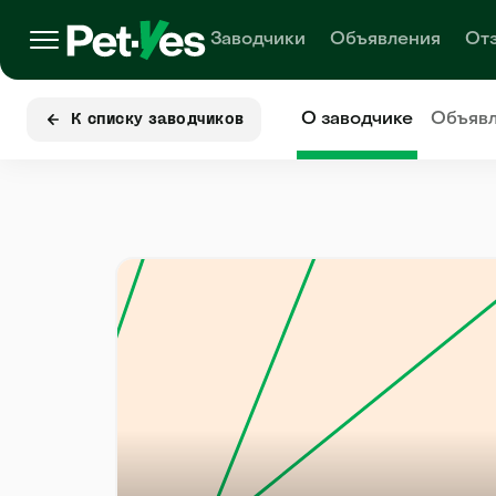
Заводчики
Объявления
От
О заводчике
Объяв
К списку заводчиков