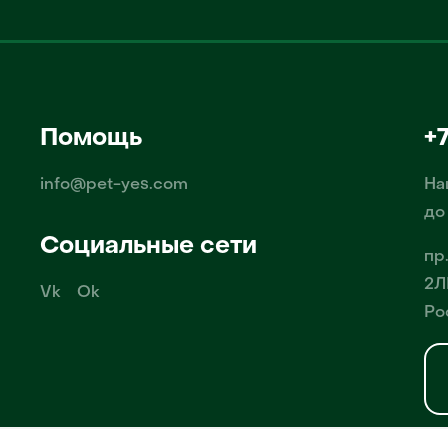
Помощь
+
info@pet-yes.com
На
до
Социальные сети
пр
2Л
Vk
Ok
Ро