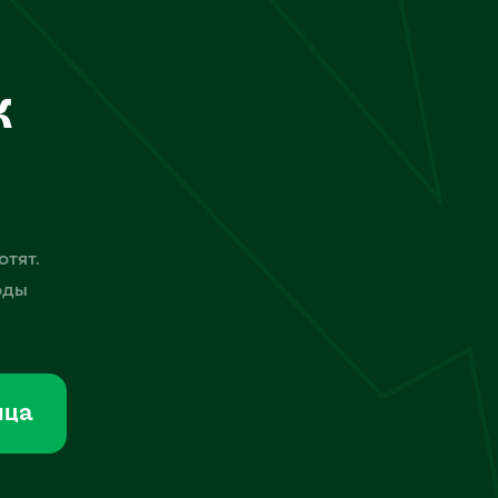
к
отят.
оды
мца