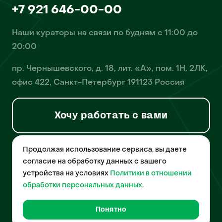
+7 921 646-00-00
Наши кураторы на связи по будням с 11:00 до
20:00
пр. Чернышевского, д. 18, лит. «А», пом. 1Н, 2ЛК,
офис 422, Санкт-Петербург 191123 Россия
Хочу работать с вами
Продолжая использование сервиса, вы даете
© 2026 Pet-Yes. ООО «Биржа домашних животных «Пет-Ес»
осуществляет деятельность в области информационных
согласие на обработку данных с вашего
технологий, деятельность по разработке и эксплуатации
устройства на условиях
Политики в отношении
собственного программного обеспечения, деятельность
порталов в информационно-коммуникационной сети Интернет и
обработки персональных данных.
является правообладателем программы для ЭВМ – «Биржа
домашних животных», свидетельство о регистрации
№2021612018 от 10 февраля 2021 года.
Понятно