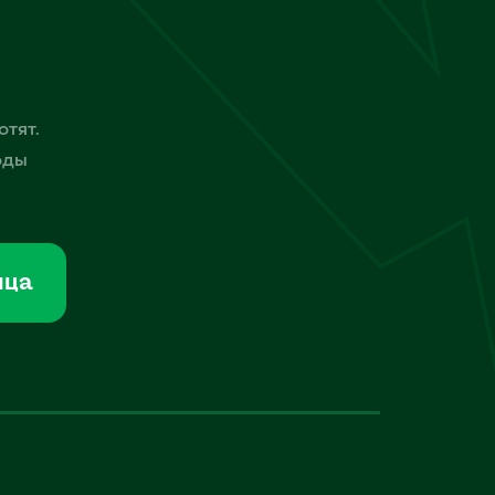
отят.
оды
мца