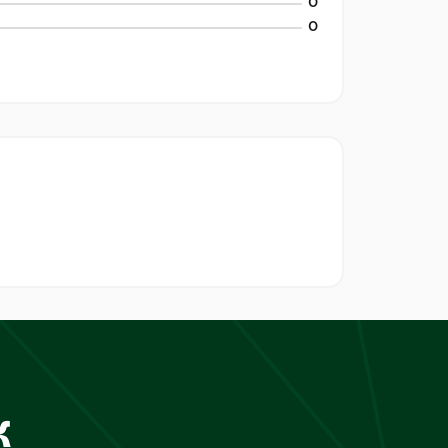
0
0
к