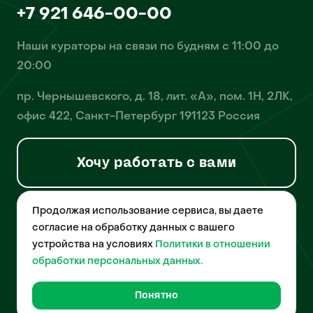
+7 921 646-00-00
Наши кураторы на связи по будням с 11:00 до
20:00
пр. Чернышевского, д. 18, лит. «А», пом. 1Н, 2ЛК,
офис 422, Санкт-Петербург 191123 Россия
Хочу работать с вами
Продолжая использование сервиса, вы даете
© 2026 Pet-Yes. ООО «Биржа домашних животных «Пет-Ес»
осуществляет деятельность в области информационных
согласие на обработку данных с вашего
технологий, деятельность по разработке и эксплуатации
устройства на условиях
Политики в отношении
собственного программного обеспечения, деятельность
порталов в информационно-коммуникационной сети Интернет и
обработки персональных данных.
является правообладателем программы для ЭВМ – «Биржа
домашних животных», свидетельство о регистрации
№2021612018 от 10 февраля 2021 года.
Понятно