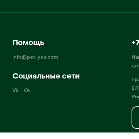
Помощь
+
info@pet-yes.com
На
до
Социальные сети
пр
2Л
Vk
Ok
Ро