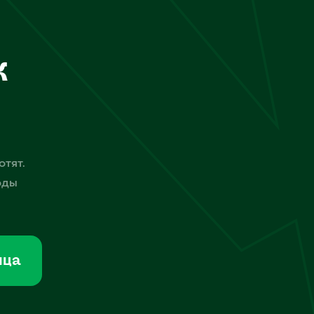
к
отят.
оды
мца