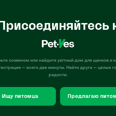
Присоединяйтесь 
ьте хозяином или найдите уютный дом для щенков и к
гистрация — всего две минуты. Найти друга — целые г
радости.
Ищу питомца
Предлагаю пито