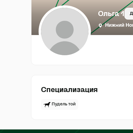
Ольга 1
Д
Нижний Но
Специализация
Пудель той