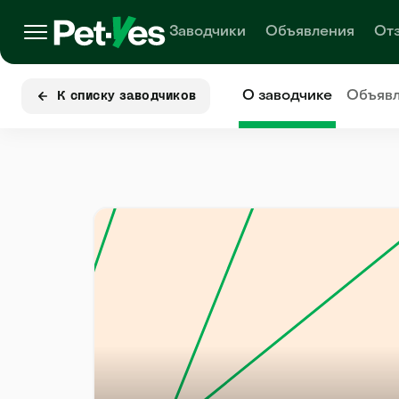
Заводчики
Объявления
От
О заводчике
Объяв
К списку заводчиков