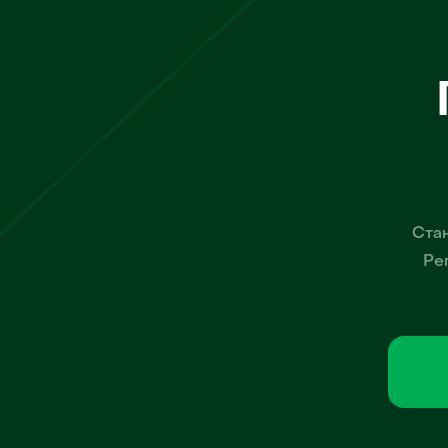
Стан
Ре