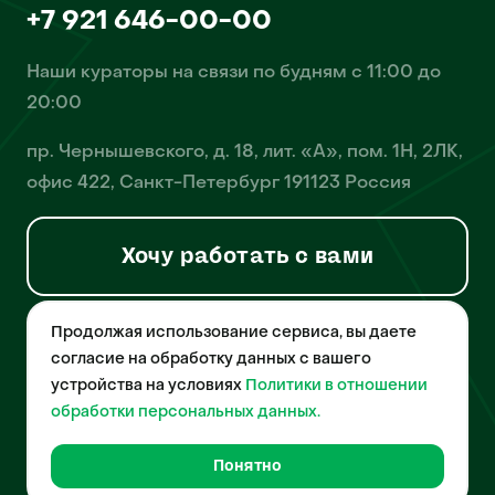
+7 921 646-00-00
Наши кураторы на связи по будням с 11:00 до
20:00
пр. Чернышевского, д. 18, лит. «А», пом. 1Н, 2ЛК,
офис 422, Санкт-Петербург 191123 Россия
Хочу работать с вами
Продолжая использование сервиса, вы даете
© 2026 Pet-Yes. ООО «Биржа домашних животных «Пет-Ес»
осуществляет деятельность в области информационных
согласие на обработку данных с вашего
технологий, деятельность по разработке и эксплуатации
устройства на условиях
Политики в отношении
собственного программного обеспечения, деятельность
порталов в информационно-коммуникационной сети Интернет и
обработки персональных данных.
является правообладателем программы для ЭВМ – «Биржа
домашних животных», свидетельство о регистрации
№2021612018 от 10 февраля 2021 года.
Понятно