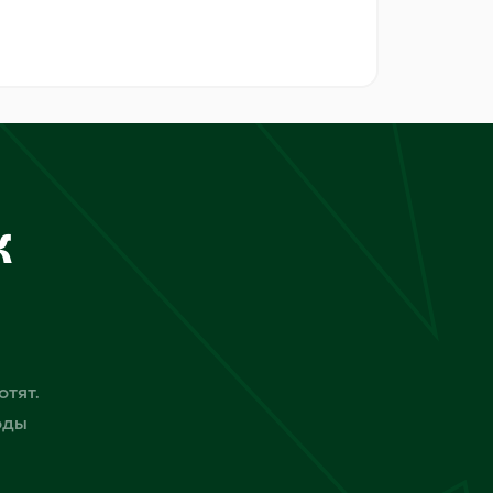
к
отят.
оды