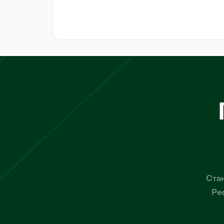
Стан
Ре