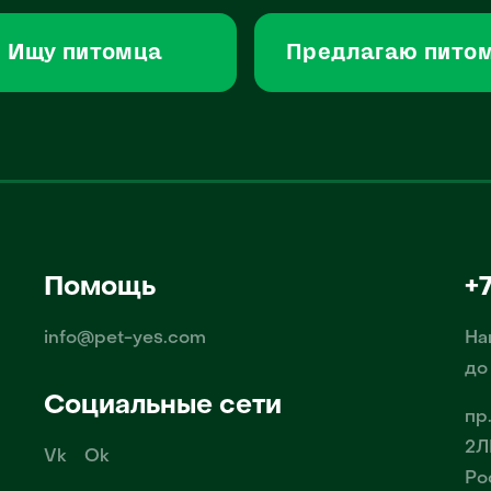
Ищу питомца
Предлагаю пито
Помощь
+
info@pet-yes.com
На
до
Социальные сети
пр
2Л
Vk
Ok
Ро