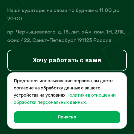
Наши кураторы на связи по будням с 11:00 до
20:00
пр. Чернышевского, д. 18, лит. «А», пом. 1Н, 2ЛК,
офис 422, Санкт-Петербург 191123 Россия
Хочу работать с вами
Продолжая использование сервиса, вы даете
© 2026 Pet-Yes. ООО «Биржа домашних животных «Пет-Ес»
осуществляет деятельность в области информационных
согласие на обработку данных с вашего
технологий, деятельность по разработке и эксплуатации
устройства на условиях
Политики в отношении
собственного программного обеспечения, деятельность
порталов в информационно-коммуникационной сети Интернет и
обработки персональных данных.
является правообладателем программы для ЭВМ – «Биржа
домашних животных», свидетельство о регистрации
№2021612018 от 10 февраля 2021 года.
Понятно