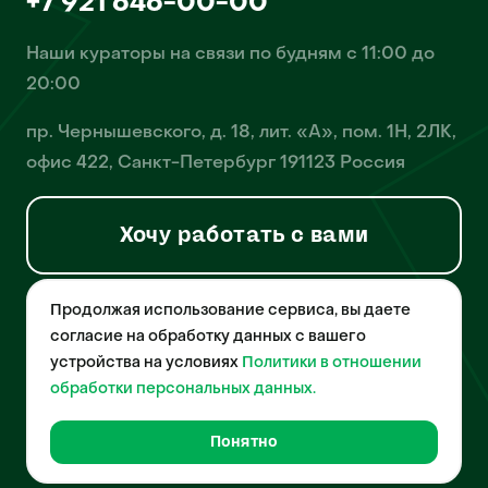
+7 921 646-00-00
Наши кураторы на связи по будням с 11:00 до
20:00
пр. Чернышевского, д. 18, лит. «А», пом. 1Н, 2ЛК,
офис 422, Санкт-Петербург 191123 Россия
Хочу работать с вами
Продолжая использование сервиса, вы даете
© 2026 Pet-Yes. ООО «Биржа домашних животных «Пет-Ес»
осуществляет деятельность в области информационных
согласие на обработку данных с вашего
технологий, деятельность по разработке и эксплуатации
устройства на условиях
Политики в отношении
собственного программного обеспечения, деятельность
порталов в информационно-коммуникационной сети Интернет и
обработки персональных данных.
является правообладателем программы для ЭВМ – «Биржа
домашних животных», свидетельство о регистрации
№2021612018 от 10 февраля 2021 года.
Понятно