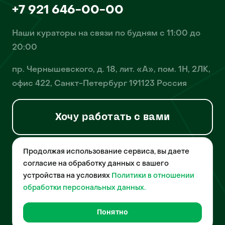
+7 921 646-00-00
Наши кураторы на связи по будням с 11:00 до
20:00
пр. Чернышевского, д. 18, лит. «А», пом. 1Н, 2ЛК,
офис 422, Санкт-Петербург 191123 Россия
Хочу работать с вами
Продолжая использование сервиса, вы даете
© 2026 Pet-Yes. ООО «Биржа домашних животных «Пет-Ес»
осуществляет деятельность в области информационных
согласие на обработку данных с вашего
технологий, деятельность по разработке и эксплуатации
устройства на условиях
Политики в отношении
собственного программного обеспечения, деятельность
порталов в информационно-коммуникационной сети Интернет и
обработки персональных данных.
является правообладателем программы для ЭВМ – «Биржа
домашних животных», свидетельство о регистрации
№2021612018 от 10 февраля 2021 года.
Понятно