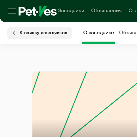
Заводчики
Объявления
От
О заводчике
Объяв
К списку заводчиков