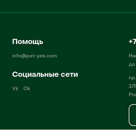
Помощь
+
info@pet-yes.com
На
до
Социальные сети
пр
2Л
Vk
Ok
Ро