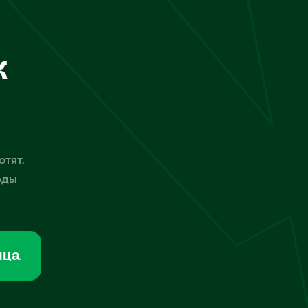
к
отят.
оды
мца