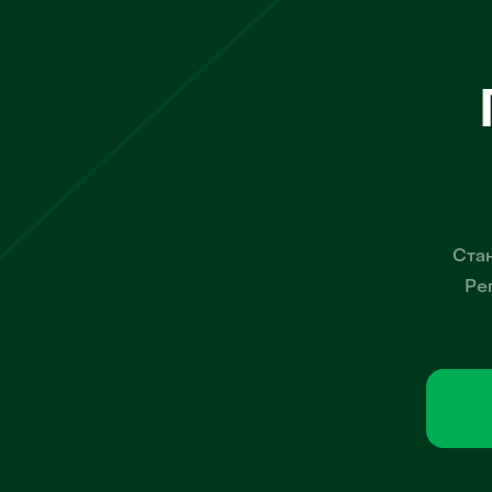
Стан
Ре