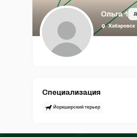
Ольга 1
Д
Хабаровск
Специализация
Йоркширский терьер