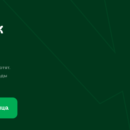
к
отят.
оды
мца