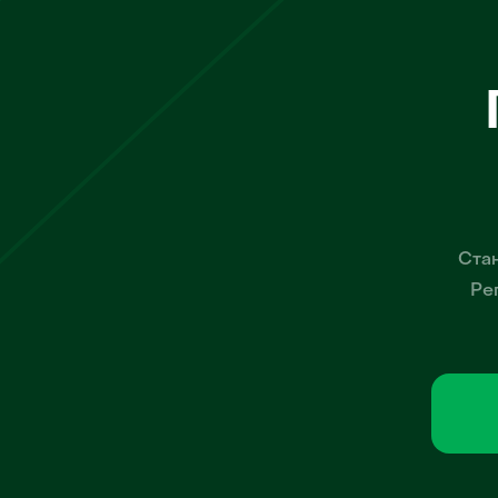
Стан
Ре