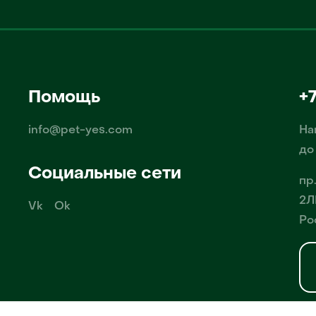
Помощь
+
info@pet-yes.com
На
до
Социальные сети
пр
2Л
Vk
Ok
Ро