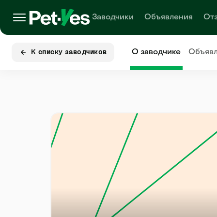
Заводчики
Объявления
От
О заводчике
Объяв
К списку заводчиков