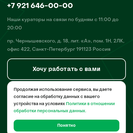
+7 921 646-00-00
Наши кураторы на связи по будням с 11:00 до
20:00
пр. Чернышевского, д. 18, лит. «А», пом. 1Н, 2ЛК,
офис 422, Санкт-Петербург 191123 Россия
Хочу работать с вами
Продолжая использование сервиса, вы даете
© 2026 Pet-Yes. ООО «Биржа домашних животных «Пет-Ес»
осуществляет деятельность в области информационных
согласие на обработку данных с вашего
технологий, деятельность по разработке и эксплуатации
устройства на условиях
Политики в отношении
собственного программного обеспечения, деятельность
порталов в информационно-коммуникационной сети Интернет и
обработки персональных данных.
является правообладателем программы для ЭВМ – «Биржа
домашних животных», свидетельство о регистрации
№2021612018 от 10 февраля 2021 года.
Понятно