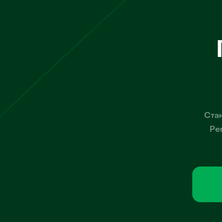
Стан
Ре