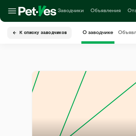
Заводчики
Объявления
От
О заводчике
Объяв
К списку заводчиков