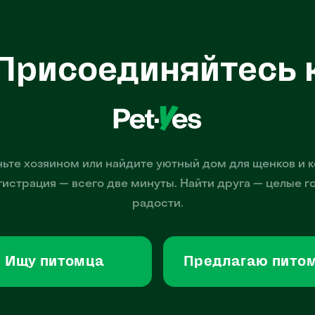
Присоединяйтесь 
ьте хозяином или найдите уютный дом для щенков и к
гистрация — всего две минуты. Найти друга — целые г
радости.
Ищу питомца
Предлагаю пито