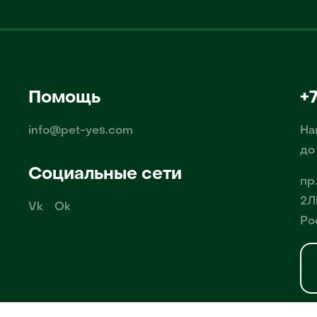
Помощь
+
info@pet-yes.com
На
до
Социальные сети
пр
2Л
Vk
Ok
Ро