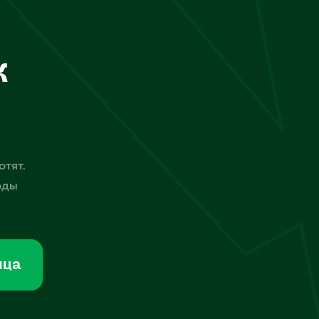
к
отят.
оды
мца