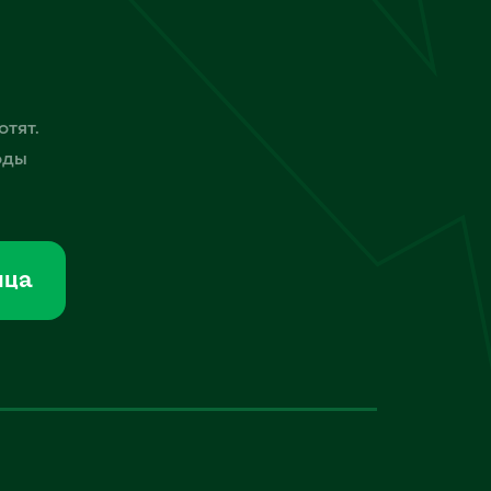
отят.
оды
мца