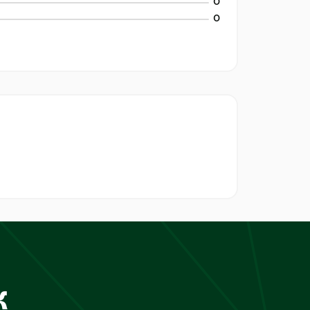
0
0
к