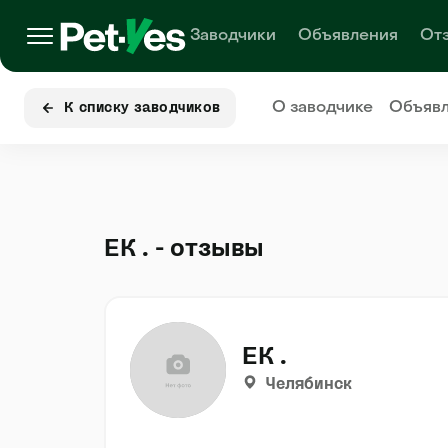
Заводчики
Объявления
От
О заводчике
Объяв
К списку заводчиков
ЕК . - отзывы
ЕК .
Челябинск